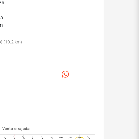
/h
Pa
mm
) (10.2 km)