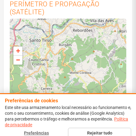
PERÍMETRO E PROPAGAÇÃO
(SATÉLITE)
+
−
Preferências de cookies
Este site usa armazenamento local necessário ao funcionamento e,
com o seu consentimento, cookies de análise (Google Analytics)
para percebermos o tráfego e melhorarmos a experiência.
Leaflet
|
Map data ©
OpenStreetMap
contributors
Política
de privacidade
Perímetro vermelho: área ardida estimada. Isócronas:
Preferências
Rejeitar tudo
propagação simulada a 1–6 h.